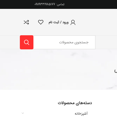
تماس: 0989331985177
ورود / ثبت نام
دسته‌های محصولات
آشپزخانه