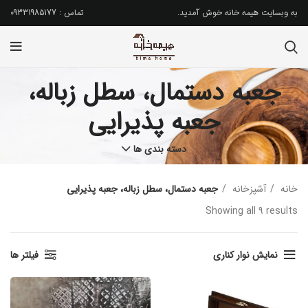
به وبسایت هیمه خانه خوش آمدید.
تماس : 09331985177
جعبه دستمال، سطل زباله،
جعبه پذیرایی
دسته بندی ها
خانه
آشپزخانه
جعبه دستمال، سطل زباله، جعبه پذیرایی
Showing all 9 results
نمایش نوار کناری
فیلتر ها