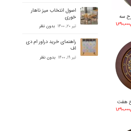
اصول انتخاب میز ناهار
ح سه
خوری
1,290,000
تیر 20, 1400
بدون نظر
راهنمای خرید دراور ام دی
اف
تیر 19, 1400
بدون نظر
ح هفت
1,290,000