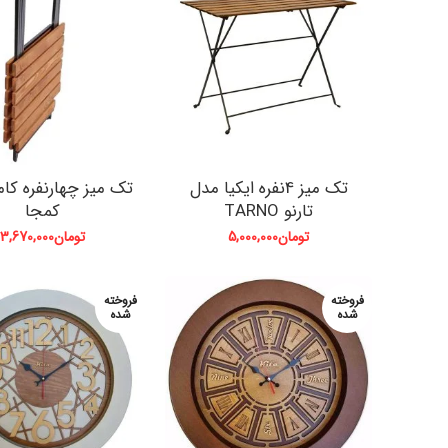
تک میز 4نفره ایکیا مدل
تک میز چهارنفره کامل
تارنو TARNO
کمجا
تومان
5,000,000
تومان
3,670,000
فروخته
فروخته
شده
شده