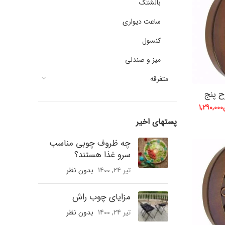
بالشتک
ساعت دیواری
کنسول
میز و صندلی
متفرقه
ح پنج
1,290,000
پستهای اخیر
چه ظروف چوبی مناسب
سرو غذا هستند؟
تیر 24, 1400
بدون نظر
مزایای چوب راش
تیر 24, 1400
بدون نظر