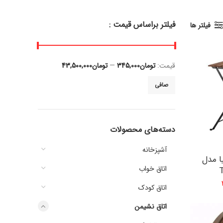
فیلتر براساس قیمت :
فیلتر ها
قيمت:
تومان345,000
—
تومان43,500,000
صافی
دسته‌های محصولات
آشپزخانه
ایکیا مدل
اتاق خواب
اتاق کودک
اتاق نشیمن