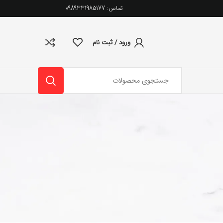
تماس: 0989331985177
ورود / ثبت نام