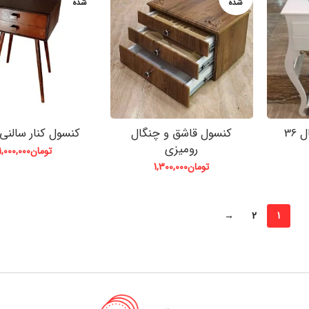
شده
شده
کنسول قاشق چنگال 36
کنسول قاشق و چنگال
کنسول کنار سالنی 2کشو
رومیزی
تومان
1,000,000
تومان
1,300,000
→
2
1