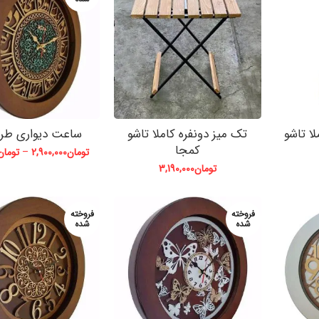
ا تاشو
تک میز دونفره کاملا تاشو
ساعت دیواری طر
کمجا
تومان
2,900,000
–
تومان
تومان
3,190,000
فروخته
فروخته
شده
شده