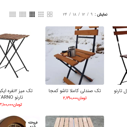
نمایش
9
12
18
24
 تارنو
تک صندلی کاملا تاشو کمجا
تک میز 2نفره 
تارنو TARNO
تومان
2,790,000
تومان
3,100,000
فروخته
شده