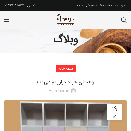
به وبسایت هیمه خانه خوش آمدید.
تماس : 09331985177
وبلاگ
هیمه خانه
راهنمای خرید دراور ام دی اف
Himehome
19
تیر