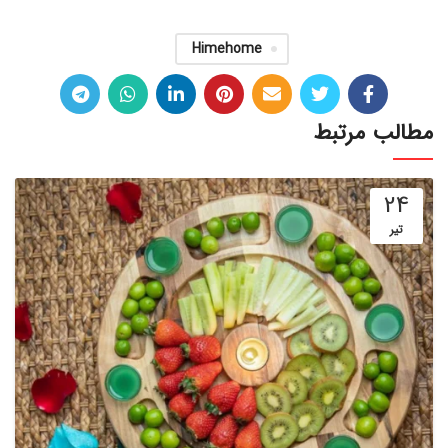
Himehome
مطالب مرتبط
24
تیر