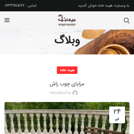
به وبسایت هیمه خانه خوش آمدید.
تماس : 09331985177
وبلاگ
هیمه خانه
مزایای چوب راش
Himehome
24
تیر