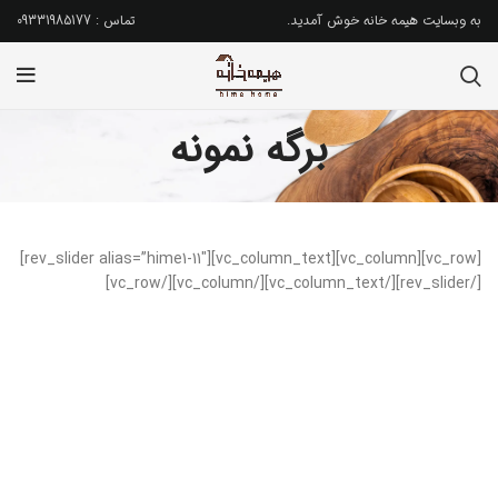
به وبسایت هیمه خانه خوش آمدید.
تماس : 09331985177
برگه نمونه
[vc_row][vc_column][vc_column_text][rev_slider alias=”hime1-11″]
[/rev_slider][/vc_column_text][/vc_column][/vc_row]