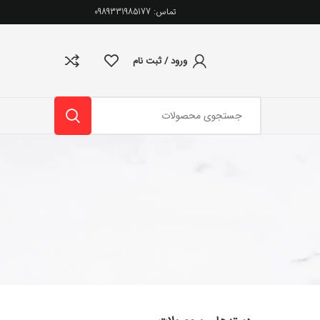
تماس: 0989331985177
ورود / ثبت نام