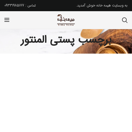
به وبسایت هیمه خانه خوش آمدید.
تماس : 09331985177
برچسب پستی المنتور