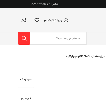
تماس: 0989331985177
ورود / ثبت نام
میزوصندلی کاملا تاشو چهارنفره
خودرنگ
قهوه ای