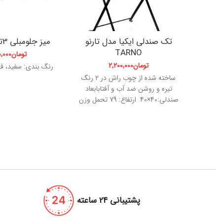
تک صندلی ایکیا مدل تارنو
میز جلومبلی 3تیکه مثلث
TARNO
تومان
0,000
تومان
2,200,000
رنگ بندی: سفید، قه
ساخته شده از چوب راش در ۲ رنگ
تیره و روشن ضد آب و آفتابابعاد
صندلی:40×40 ارتفاع: 79 تحمل وزن
صندلی: 135 کیلوگرم
پشتیبانی 24 ساعته