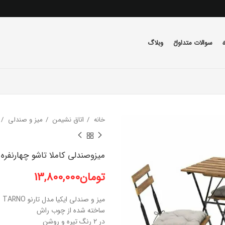
سوالات متداول
وبلاگ
خانه
اتاق نشیمن
میز و صندلی
میزوصندلی کاملا تاشو چهارنفره
تومان
13,800,000
میز و صندلی ایکیا مدل تارنو TARNO
ساخته شده از چوب راش
در ۲ رنگ تیره و روشن