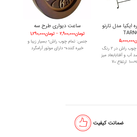
یز 4نفره ایکیا مدل تارنو
ساعت دیواری طرح سه
میزوص
TARN
تومان
2,900,000
–
تومان
1,290,000
ن
5,000,000
جنس: تمام چوب راش• بسیار زیبا و
خیره کننده• دارای موتور آرامگرد
ساخته شده از چوب راش در ۲ رنگ
 آب و آفتابابعاد میز
کیلوگرم
کارب
روشنب
ضمانت کیفیت