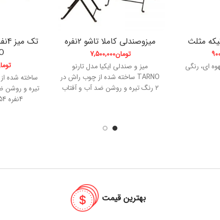
میزوصندلی کاملا تاشو 2نفره
تک م
O
90
تومان
7,500,000
توما
وه ای، رنگی
میز و صندلی ایکیا مدل تارنو
TARNO ساخته شده از چوب راش در
۲ رنگ تیره و روشن ضد آب و آفتاب
تیره و روشن ضد
مناسب برای استفاده در داخل منزل و
4نفره 54×100 ارتفاع:70
فضای بیرونی مانند تراس و حیاط و
ویلا دارای مقاومت بالا و قابل جمع
شدن و جابه جایی آسان ابعاد میز دو
نفره: ۵۵×۵۵ ارتفاع: ۷۰ ابعاد میز
چهار نفره: ۵۴×۱۰۰ ارتقاع ۷۰ ابعاد
صندلی: ۴۰×۴۰ ارتفاع: ۷۹ تحمل وزن
صندلی: ۱۳۵ کیلوگرم می توانید از
بالشتک صندلی با رنگ های دلخواه
نیز برای این صندلی استفاده کنید.
بهترین قیمت