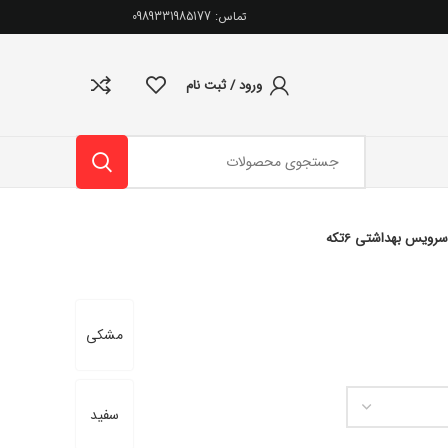
تماس: 0989331985177
ورود / ثبت نام
سرویس بهداشتی 6تکه
مشکی
سفید