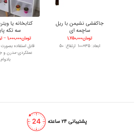
جاکفشی نشیمن با ریل
کتابخانه یا ویتر
ساچمه ای
سه تکه پایه
تومان
1,750,000
تومان
1,000,000
–
تو
ابعاد: 35×100 ارتفاع: 50
قابل استفاده بصورت
عملکردی-مدرن و ج
بادوام
پشتیبانی 24 ساعته