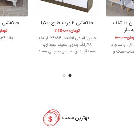
ین یا شلف
جاکفشی 4 درب طرح ایکیا
جاکفشی ن
 دار
تومان
2,450,000
توما
مان
800,000
جنس: ام دی افابعاد: 94×24 ارتفاع:
ابعاد: 34×100 ارتفاع: 57
78رنگ بندی: سفید، قهوه ای،
 تکی و ستچند
سفیدقهوه ای، طوسی، طوسی سفید
ذاب-سبک و
بهترین قیمت