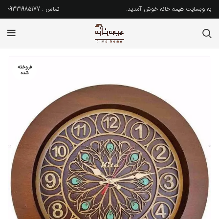
به وبسایت هیمه خانه خوش آمدید.
تماس : 09331985177
فروخته
شده