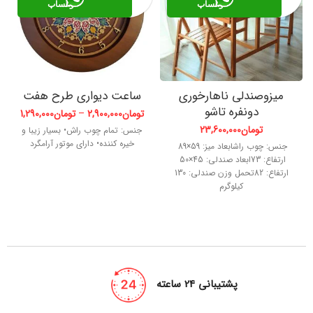
واتساپ
واتساپ
میزوصندلی ناهارخوری
ساعت دیواری طرح هفت
دونفره تاشو
تومان
2,900,000
–
تومان
1,290,000
تومان
23,600,000
جنس: تمام چوب راش• بسیار زیبا و
خیره کننده• دارای موتور آرامگرد
جنس: چوب راشابعاد میز: 59×89
ارتفاع: 73ابعاد صندلی: 45×50
ارتفاع: 82تحمل وزن صندلی: 130
کیلوگرم
پشتیبانی 24 ساعته