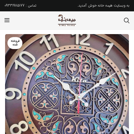
به وبسایت هیمه خانه خوش آمدید.
تماس : 09331985177
فروخته
شده