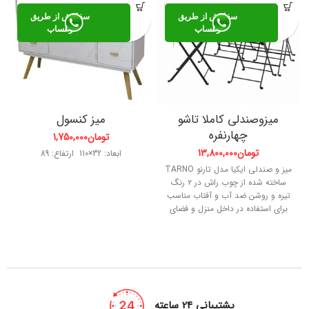
سفارش از طریق
سفارش از طریق
واتساپ
واتساپ
میزوصندلی کاملا تاشو
میز کنسول
چهارنفره
تومان
1,750,000
تومان
13,800,000
ابعاد: 32×110 ارتفاع: 89
میز و صندلی ایکیا مدل تارنو TARNO
ساخته شده از چوب راش در ۲ رنگ
تیره و روشن ضد آب و آفتاب مناسب
برای استفاده در داخل منزل و فضای
بیرونی مانند تراس و حیاط و ویلا
دارای مقاومت بالا و قابل جمع شدن و
جابه جایی آسان ابعاد میز دو نفره:
۵۵×۵۵ ارتفاع: ۷۰ ابعاد میز چهار
نفره: ۵۴×۱۰۰ ارتقاع ۷۰ ابعاد صندلی:
۴۰×۴۰ ارتفاع: ۷۹ تحمل وزن صندلی:
۱۳۵ کیلوگرممی توانید از بالشتک
پشتیبانی 24 ساعته