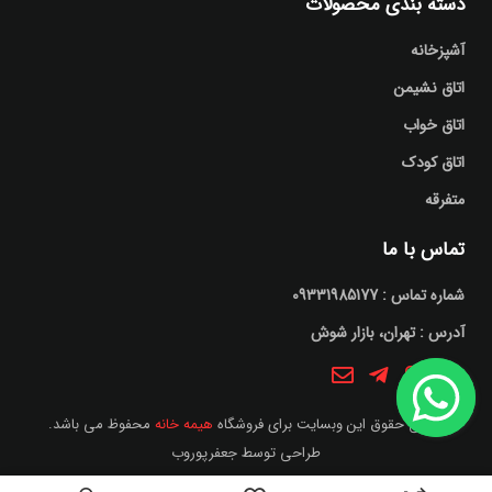
دسته بندی محصولات
آشپزخانه
اتاق نشیمن
اتاق خواب
اتاق کودک
متفرقه
تماس با ما
شماره تماس : 09331985177
آدرس : تهران، بازار شوش
تمامی حقوق این وبسایت برای فروشگاه
هیمه خانه
محفوظ می باشد.
طراحی توسط
جعفرپوروب