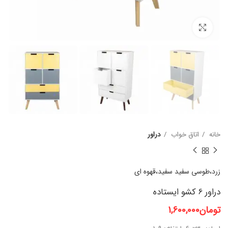
برای بزرگنمایی کلیک کنید
خانه
اتاق خواب
دراور
زرد،طوسی
سفید
سفید،قهوه ای
دراور 6 کشو ایستاده
تومان
1,600,000