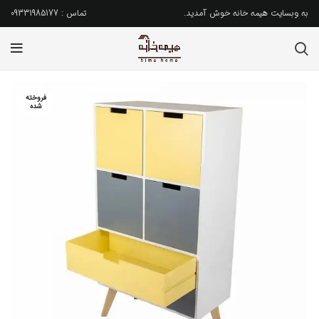
به وبسایت هیمه خانه خوش آمدید.
تماس : 09331985177
فروخته
شده