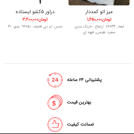
میز اتو کمددار
دراور 5کشو ایستاده
تومان
1,450,000
تومان
3,400,000
ابعاد: 34×66 ارتفاع: 80رنگ بندی:
جنس: ام دی افابعاد: 50×92 عمق: 30
سفید، طوسی، قهوه ای
پشتیبانی 24 ساعته
بهترین قیمت
ضمانت کیفیت