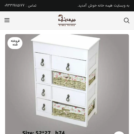
به وبسایت هیمه خانه خوش آمدید.
تماس : 09331985177
فروخته
شده