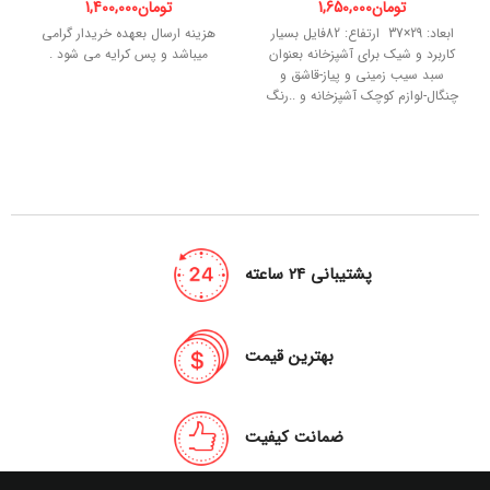
تومان
1,650,000
تومان
1,400,000
ابعاد: 29×37 ارتفاع: 82فایل بسیار
هزینه ارسال بعهده خریدار گرامی
کاربرد و شیک برای آشپزخانه بعنوان
میباشد و پس کرایه می شود .
سبد سیب زمینی و پیاز-قاشق و
چنگال-لوازم کوچک آشپزخانه و ..رنگ
بندی: سفید، قهوه ای
پشتیبانی 24 ساعته
بهترین قیمت
ضمانت کیفیت