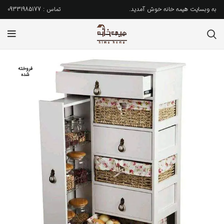
به وبسایت هیمه خانه خوش آمدید.
تماس : 09331985177
فروخته
شده