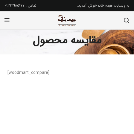
به وبسایت هیمه خانه خوش آمدید.
تماس : 09331985177
مقایسه محصول
[woodmart_compare]